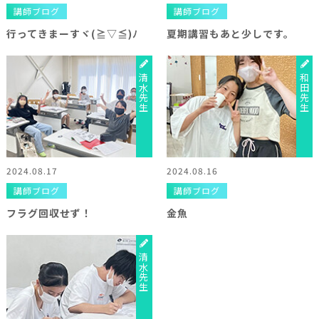
講師ブログ
講師ブログ
行ってきまーすヾ(≧▽≦)ﾉ
夏期講習もあと少しです。
清水先生
和田先生
2024.08.17
2024.08.16
講師ブログ
講師ブログ
フラグ回収せず！
金魚
清水先生