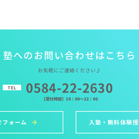
塾
へ
の
お
問
い
合
わ
せ
は
こ
ち
ら
お気軽にご連絡ください♪
0584-22-2630
TEL
【受付時間】10：00～22：00
せフォーム
入塾・無料体験