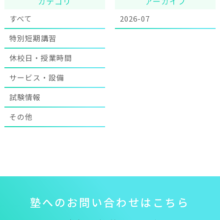
カテゴリ
アーカイブ
すべて
2026-07
特別短期講習
休校日・授業時間
サービス・設備
試験情報
その他
塾
へ
の
お
問
い
合
わ
せ
は
こ
ち
ら