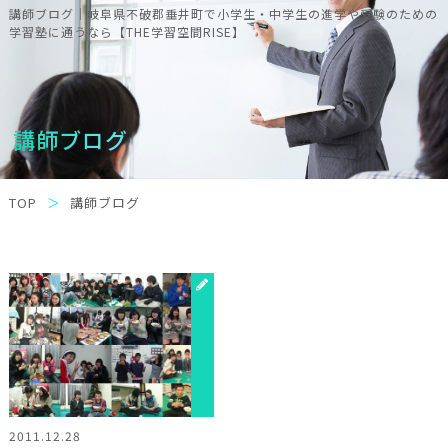
講師ブログ｜岐阜県不破郡垂井町で小学生・中学生の進学や受験のための
学習塾に通うなら【THE学習空間RISE】
講師ブログ
TOP
講師ブログ
2011.12.28