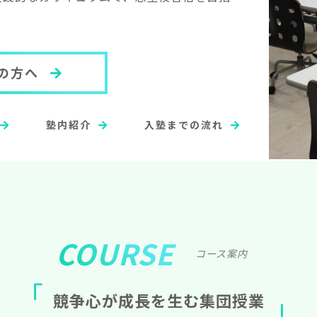
の方へ
塾内紹介
入塾までの流れ
COURSE
コース案内
競
争
心
が
成
長
を
生
む
集
団
授
業