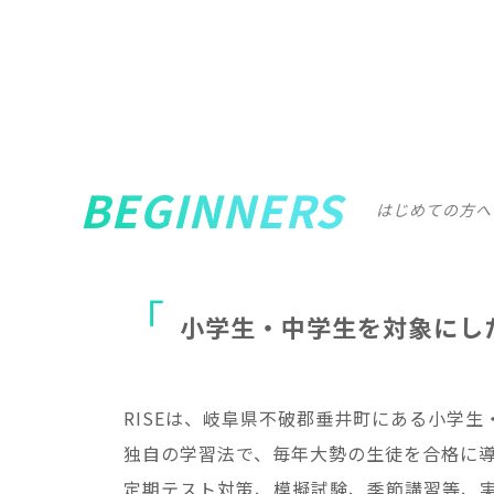
BEGINNERS
はじめての方へ
小
学
生
・
中
学
生
を
対
象
に
し
RISEは、岐阜県不破郡垂井町にある小学
独自の学習法で、毎年大勢の生徒を合格に
定期テスト対策、模擬試験、季節講習等、