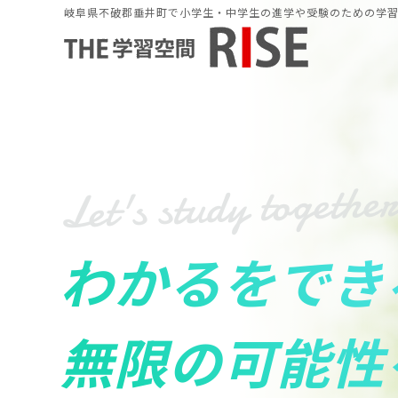
岐阜県不破郡垂井町で小学生・中学生の進学や受験のための学習塾
Let's study togethe
わかるをでき
無限の可能性