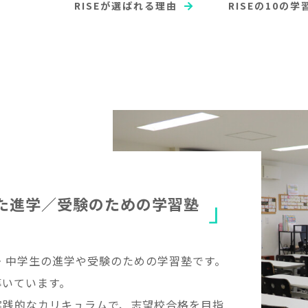
RISEが選ばれる理由
RISEの10の学
た
進
学
／
受
験
の
た
め
の
学
習
塾
生・中学生の進学や受験のための学習塾です。
導いています。
実践的なカリキュラムで、志望校合格を目指