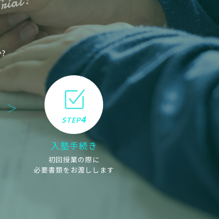
Trial!
?
4
STEP
入塾手続き
初回授業の際に
必要書類をお渡しします