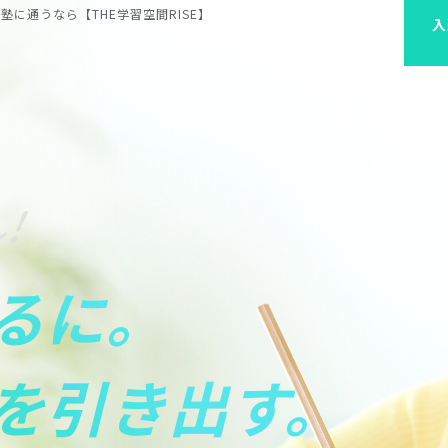
に通うなら【THE学習空間RISE】
入
r!
るに。
を引き出す。