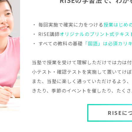
R
I
S
E
の
学
習
法
で
、
わ
か
・ 毎回実施で確実に力をつける
授業はじめ
・ RISE講師
オリジナルのプリント式テキス
・ すべての教科の基礎
「国語」は必須カリ
当塾で授業を受けて理解しただけでは力は付
小テスト・確認テストを実施して置いてけぼ
また、当塾に楽しく通っていただけるよう、
きたり、季節のイベントを催したり、たくさ
RISE