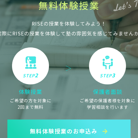
Let’s 
無
料
体
験
授
業
RISEの授業を体験してみよう！
実際にRISEの授業を体験して塾の雰囲気を感じてみませんか
2
3
STEP
STEP
体験授業
保護者面談
ご希望の方を対象に
ご希望の保護者様を対象に
2回まで無料
学習相談を行います
無料体験授業のお申込み