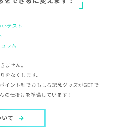
る
を
で
き
る
に
変
え
ま
す
！
の小テスト
ト
キュラム
きません。
りをなくします。
ポイント制でおもしろ記念グッズがGETで
んの仕掛けを準備しています！
について