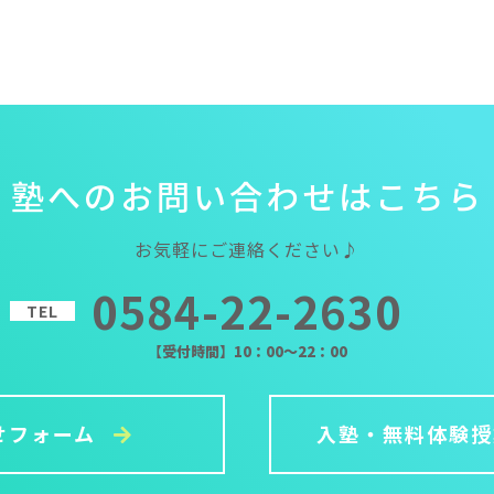
塾
へ
の
お
問
い
合
わ
せ
は
こ
ち
ら
お気軽にご連絡ください♪
0584-22-2630
TEL
【受付時間】10：00～22：00
せフォーム
入塾・無料体験