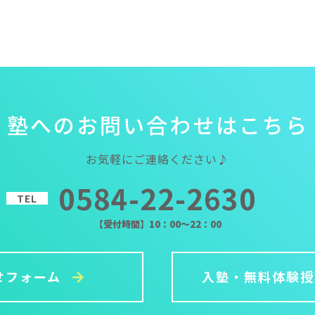
塾
へ
の
お
問
い
合
わ
せ
は
こ
ち
ら
お気軽にご連絡ください♪
0584-22-2630
TEL
【受付時間】10：00～22：00
せフォーム
入塾・無料体験