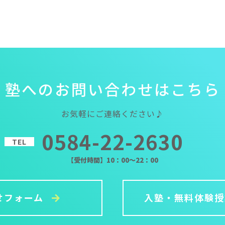
塾
へ
の
お
問
い
合
わ
せ
は
こ
ち
ら
お気軽にご連絡ください♪
0584-22-2630
TEL
【受付時間】10：00～22：00
せフォーム
入塾・無料体験