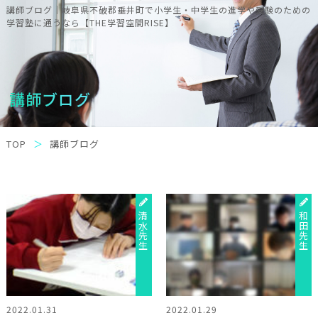
講師ブログ｜岐阜県不破郡垂井町で小学生・中学生の進学や受験のための
学習塾に通うなら【THE学習空間RISE】
講師ブログ
TOP
講師ブログ
清水先生
和田先生
2022.01.31
2022.01.29