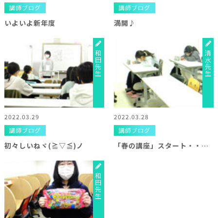
講師ブログ
講師ブログ
いよいよ新年度
満開♪
和田先生
清水先生
2022.03.29
2022.03.28
講師ブログ
講師ブログ
初々しいねヾ(≧▽≦)ノ
「春の講座」スタート・・・ですが!?
和田先生