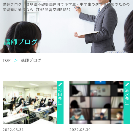
講師ブログ｜岐阜県不破郡垂井町で小学生・中学生の進学や受験のための
学習塾に通うなら【THE学習空間RISE】
講師ブログ
TOP
講師ブログ
和田先生
清水先生
2022.03.31
2022.03.30