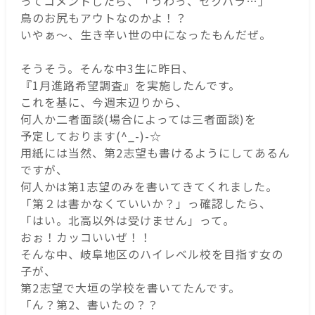
ってコメントしたら、「うわっ、セクハラ…」
鳥のお尻もアウトなのかよ！？
いやぁ～、生き辛い世の中になったもんだぜ。
そうそう。そんな中3生に昨日、
『1月進路希望調査』を実施したんです。
これを基に、今週末辺りから、
何人か二者面談(場合によっては三者面談)を
予定しております(^_-)-☆
用紙には当然、第2志望も書けるようにしてあるん
ですが、
何人かは第1志望のみを書いてきてくれました。
「第２は書かなくていいか？」っ確認したら、
「はい。北高以外は受けません」って。
おぉ！カッコいいぜ！！
そんな中、岐阜地区のハイレベル校を目指す女の
子が、
第2志望で大垣の学校を書いてたんです。
「ん？第2、書いたの？？