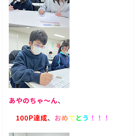
あやのちゃ～ん
、
100P達成
、
お
め
で
と
う
！！！