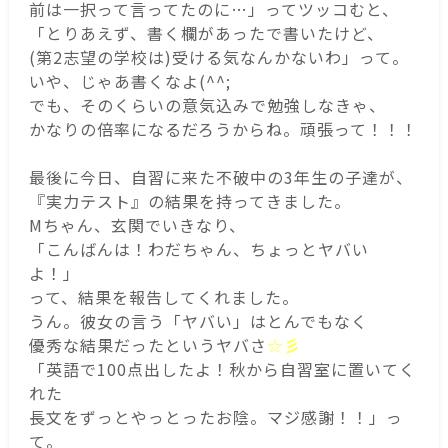
前は一択って言ってたのに…」ってツッコむと、
「とりあえず、書く欄があったで書いたけど、
(第2志望の学校は)受ける気なんかないわ」って。
いや、じゃあ書くなよ(^^;
でも、そのくらいの意気込みで勉強しなきゃ、
かなりの倍率になるだろうからね。頑張って！！！
最後に今日、自習に来た不破中の3年生の子達が、
『実力テスト』の結果を持ってきました。
Mちゃん、玄関でいきなり、
「こんばんは！わだちゃん、ちょっとヤバい
よ！」
って、結果を報告してくれました。
うん。彼女の言う「ヤバい」はとんでもなく
優秀な結果だったというヤバさ
☆彡
「英語で100点出したよ！秋から自習室に置いてく
れた
長文をずっとやっとったお陰。マジ感謝！！」っ
て。