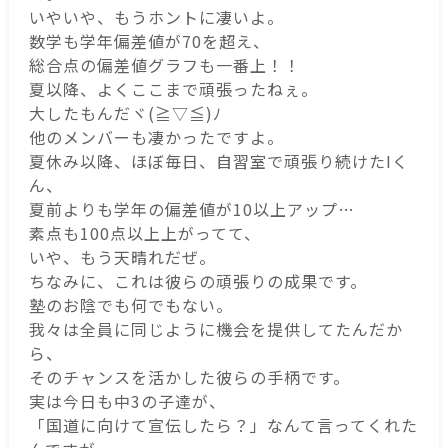
いやいや、もうホントに凄いよ。
数学も学年偏差値が70を超え、
総合点の偏差値グラフも一番上！！
夏以降、よくここまで頑張ったねぇ。
大したもんだヾ(≧▽≦)ﾉ
他のメンバーも凄かったですよ。
夏休み以降、ほぼ毎日、自習室で頑張り続けたIく
ん、
夏前よりも学年の偏差値が10以上アップ…
素点も100点以上上がってて、
いや、もう天晴れだぜ。
ちなみに、これは彼らの頑張りの成果です。
塾のお陰でも何でもない。
我々は全員に同じように機会を提供してたんだか
ら、
そのチャンスを活かした彼らの手柄です。
実は今日も中3の子達が、
「国道に向けて宣伝したら？」なんて言ってくれた