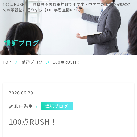
100点RUSH！｜岐阜県不破郡垂井町で小学生・中学生の進学や受験のた
めの学習塾に通うなら【THE学習空間RISE】
講師ブログ
TOP
講師ブログ
100点RUSH！
2026.06.29
和田先生
講師ブログ
100点RUSH！