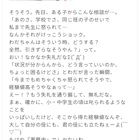
そうそう。先日、ある子からこんな相談が…。
「あのさ、学校でさ、同じ班の子のせいで
私まで先生に怒られて…
なんかそれがけっこうショック。
わだちゃんはそういう時、どうする？
全然、引きずらなそうやん？」って。
おい！なかなか失礼だなΣ(ﾟДﾟ)
「状況が分からんから、どう言っていいのか、
ちょっと困るけどさ」とわだが言った瞬間、
「今までもめちゃくちゃ怒られてそうやで、
経験値高そうやなぁって…」
えー！？もう失礼を通り越して、無礼だな。
まぁ、確かに、小・中学生の頃は叱られるような
ことを
いっぱいしたけど、そこから得た経験値なんぞ、
大して自分の役にも、君の役にも立たねぇーよ(￣
▽￣)
もはや『黒歴史』でしかないわ。