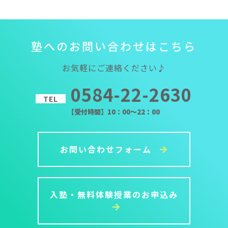
塾
へ
の
お
問
い
合
わ
せ
は
こ
ち
ら
お気軽にご連絡ください♪
0584-22-2630
TEL
【受付時間】10：00～22：00
お問い合わせフォーム
入塾・無料体験授業のお申込み