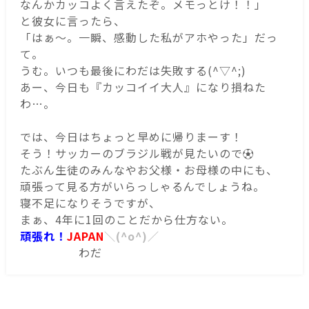
なんかカッコよく言えたぞ。メモっとけ！！」
と彼女に言ったら、
「はぁ～。一瞬、感動した私がアホやった」だっ
て。
うむ。いつも最後にわだは失敗する(^▽^;)
あー、今日も『カッコイイ大人』になり損ねた
わ…。
では、今日はちょっと早めに帰りまーす！
そう！サッカーのブラジル戦が見たいので⚽
たぶん生徒のみんなやお父様・お母様の中にも、
頑張って見る方がいらっしゃるんでしょうね。
寝不足になりそうですが、
まぁ、4年に1回のことだから仕方ない。
頑張れ！
JAPAN
＼(^o^)／
わだ