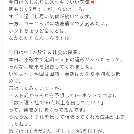
今日は久しぶりにスッキリいい天気
☀
間もなく7月ですが、今のところ、
すごく過ごし易い気候が続いてます。
一方、ヨーロッパは熱波襲来で大変みたい。
ホントちょうど良くとは、
なかなかならんもんですね。
今日は中2の数学＆社会の授業。
本日、不破中で定期テストの返却があったそうで、
みんな、結果を報告してくれました。
いやぁ～、今回は国語・英語はかなり平均点も低
めで、
苦戦したみたいですが、
テスト前からそれを予想して(←ホントですよ)、
「数・理・社で90点以上を出してこい！」
って、発破かけまくってたんです。
うんうん！それを信じて頑張ってくれた成果が出ま
したねぇ。
数学は100点が3人、そして、95点以上が、