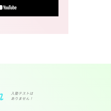
れ
入塾テストは
ありません！