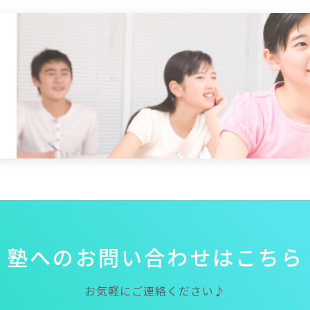
塾
へ
の
お
問
い
合
わ
せ
は
こ
ち
ら
お気軽にご連絡ください♪