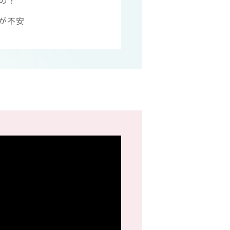
の？
が不安