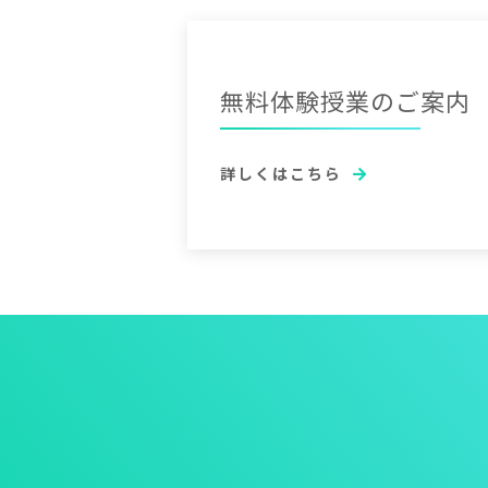
無
料
体
験
授
業
の
ご
案
内
詳しくはこちら