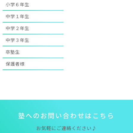
小学６年生
中学１年生
中学２年生
中学３年生
卒塾生
保護者様
塾
へ
の
お
問
い
合
わ
せ
は
こ
ち
ら
お気軽にご連絡ください♪