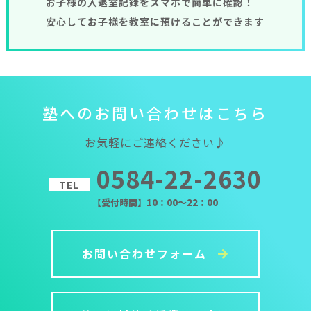
お子様の入退室記録をスマホで簡単に確認！
安心してお子様を教室に預けることができます
塾
へ
の
お
問
い
合
わ
せ
は
こ
ち
ら
お気軽にご連絡ください♪
0584-22-2630
TEL
【受付時間】10：00～22：00
お問い合わせフォーム