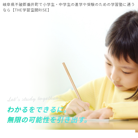
岐阜県不破郡垂井町で小学生・中学生の進学や受験のための学習塾に通う
なら【THE学習空間RISE】
Let's study together!
わかるをできるに。
無限の可能性を引き出す。