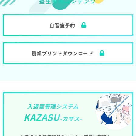
塾
生
専
用
コ
ン
テ
ン
ツ
自習室予約
授業プリントダウンロード
入退室管理システム
KAZASU
-カザス-