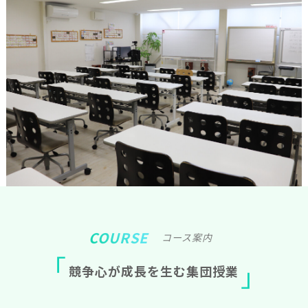
COURSE
コース案内
競
争
心
が
成
長
を
生
む
集
団
授
業