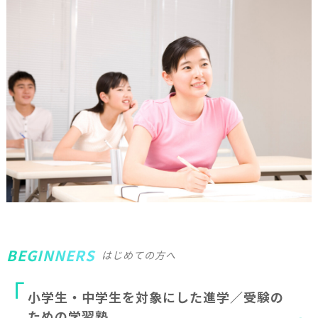
BEGINNERS
はじめての方へ
小
学
生
・
中
学
生
を
対
象
に
し
た
進
学
／
受
験
の
た
め
の
学
習
塾