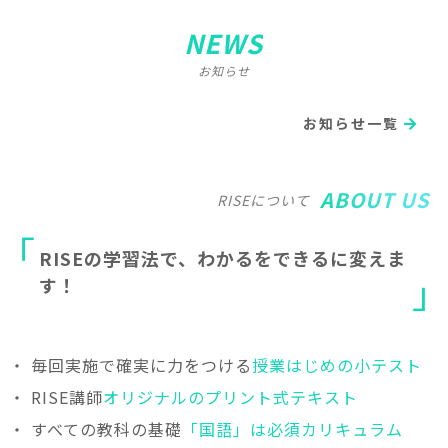
NEWS
お知らせ
お知らせ一覧
ABOUT US
RISEについて
R
I
S
E
の
学
習
法
で
、
わ
か
る
を
で
き
る
に
変
え
ま
す
！
・ 毎回実施で確実に力をつける
授業はじめの小テスト
・ RISE講師
オリジナルのプリント式テキスト
・ すべての教科の基礎
「国語」は必須カリキュラム