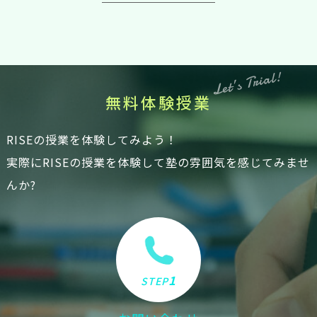
Let’s Trial!
無
料
体
験
授
業
RISEの授業を体験してみよう！
実際にRISEの授業を体験して塾の雰囲気を感じてみませ
んか?
1
STEP