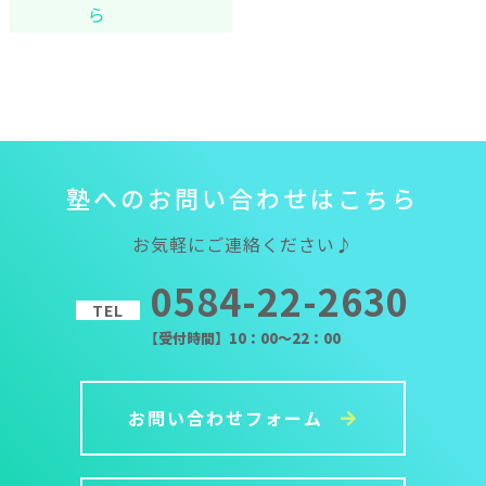
ら
塾
へ
の
お
問
い
合
わ
せ
は
こ
ち
ら
お気軽にご連絡ください♪
0584-22-2630
TEL
【受付時間】10：00～22：00
お問い合わせフォーム