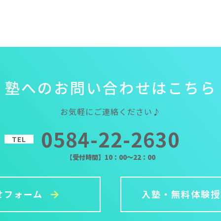
塾
へ
の
お
問
い
合
わ
せ
は
こ
ち
ら
お気軽にご連絡ください♪
0584-22-2630
TEL
【受付時間】10：00～22：00
せフォーム
入塾・無料体験