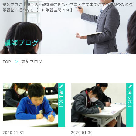
講師ブログ｜岐阜県不破郡垂井町で小学生・中学生の進学や受験のための
学習塾に通うなら【THE学習空間RISE】
講師ブログ
TOP
講師ブログ
和田先生
清水先生
2020.01.31
2020.01.30