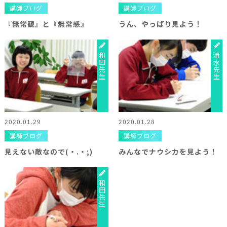
講師ブログ
講師ブログ
『無常観』と『無常感』
うん、やっぱり見よう！
和田先生
清水先生
2020.01.29
2020.01.28
講師ブログ
講師ブログ
見えない敵なので(・.・;)
みんなでナウシカを見よう！
和田先生