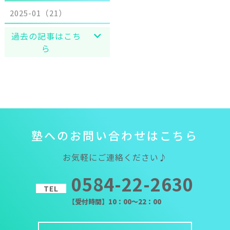
2025-01（21）
過去の記事はこち
ら
塾
へ
の
お
問
い
合
わ
せ
は
こ
ち
ら
お気軽にご連絡ください♪
0584-22-2630
TEL
【受付時間】10：00～22：00