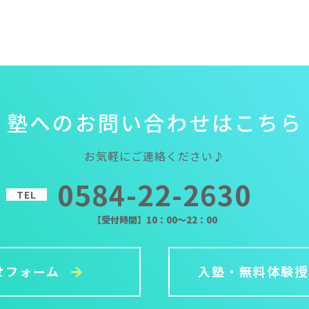
塾
へ
の
お
問
い
合
わ
せ
は
こ
ち
ら
お気軽にご連絡ください♪
0584-22-2630
TEL
【受付時間】10：00～22：00
せフォーム
入塾・無料体験