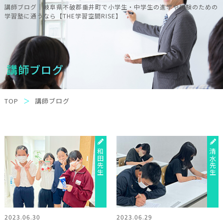
講師ブログ｜岐阜県不破郡垂井町で小学生・中学生の進学や受験のための
学習塾に通うなら【THE学習空間RISE】
講師ブログ
TOP
講師ブログ
和田先生
清水先生
2023.06.30
2023.06.29