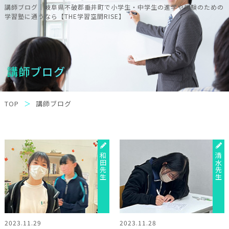
講師ブログ｜岐阜県不破郡垂井町で小学生・中学生の進学や受験のための
学習塾に通うなら【THE学習空間RISE】
講師ブログ
TOP
講師ブログ
和田先生
清水先生
2023.11.29
2023.11.28