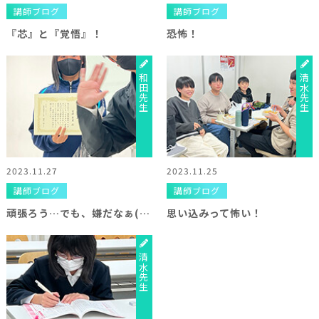
講師ブログ
講師ブログ
『芯』と『覚悟』！
恐怖！
和田先生
清水先生
2023.11.27
2023.11.25
講師ブログ
講師ブログ
頑張ろう…でも、嫌だなぁ(￣▽￣)
思い込みって怖い！
清水先生